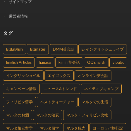
サイトマップ
運営者情報
タグ
BizEnglish
Bizmates
DMM英会話
EFイングリッシュライブ
English Articles
hanaso
kimini英会話
QQEnglish
vipabc
イングリッシュベル
エイゴックス
オンライン英会話
キャンペーン情報
ニュース&トレンド
ネイティブキャンプ
フィリピン留学
ベストティーチャー
マルタでの生活
マルタのお酒
マルタの治安
マルタ・フィリピン比較
マルタ格安留学
マルタ留学
マルタ観光
ヨーロッパ旅行記