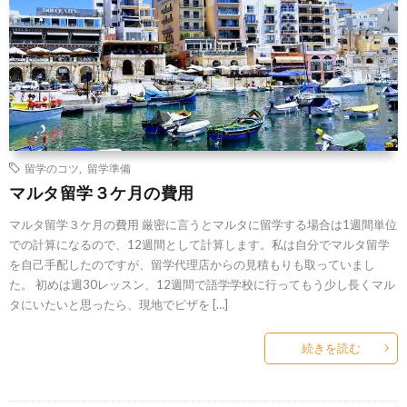
留学のコツ
,
留学準備
マルタ留学３ケ月の費用
マルタ留学３ケ月の費用 厳密に言うとマルタに留学する場合は1週間単位
での計算になるので、12週間として計算します。私は自分でマルタ留学
を自己手配したのですが、留学代理店からの見積もりも取っていまし
た。 初めは週30レッスン、12週間で語学学校に行ってもう少し長くマル
タにいたいと思ったら、現地でビザを […]
続きを読む