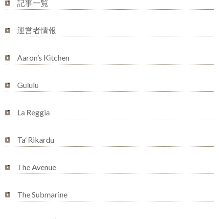
記事一覧
運営者情報
Aaron’s Kitchen
Gululu
La Reggia
Ta’ Rikardu
The Avenue
The Submarine