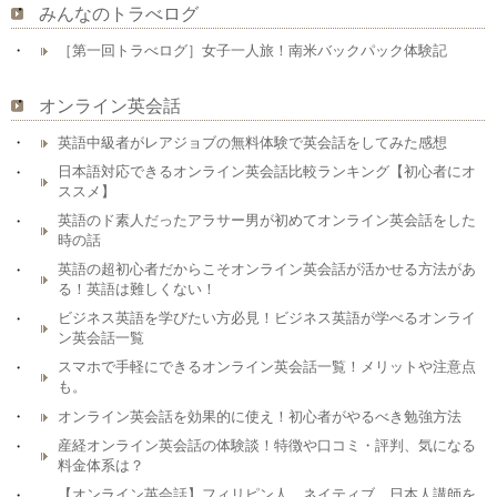
みんなのトラべログ
［第一回トラべログ］女子一人旅！南米バックパック体験記
オンライン英会話
英語中級者がレアジョブの無料体験で英会話をしてみた感想
日本語対応できるオンライン英会話比較ランキング【初心者にオ
ススメ】
英語のド素人だったアラサー男が初めてオンライン英会話をした
時の話
英語の超初心者だからこそオンライン英会話が活かせる方法があ
る！英語は難しくない！
ビジネス英語を学びたい方必見！ビジネス英語が学べるオンライ
ン英会話一覧
スマホで手軽にできるオンライン英会話一覧！メリットや注意点
も。
オンライン英会話を効果的に使え！初心者がやるべき勉強方法
産経オンライン英会話の体験談！特徴や口コミ・評判、気になる
料金体系は？
【オンライン英会話】フィリピン人、ネイティブ、日本人講師を