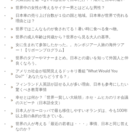
世界中の女性が考えるサイテー男とはどんな男性？
日本車の売り上げ台数が１位の国と地域。日本車が世界で売れる
理由とは？
世界ではこんなものが食されてる！暑い時に食べる食べ物。
世界の成人年齢は何歳から？世界から見る大人の基準。
女に生まれて参加したかった。。カンボジア一人旅の海外ツア
ー！【リボーンプログラム】
世界のタブーやマナーまとめ。日本との違いを知って外国人と仲
良くなろう。
アメリカ社会が垣間見えるドッキリ番組 "What Would You
Do?"「あなたならどうする？」
フィンランド人英語が話せる人が多い理由、日本も参考にしたい
驚くべき教育事情
幸せとは何か？「世界一貧しい大統領」ホセ・ムヒカのリオ会議
のスピーチ（日本語全文）
日本人がヨーロッパで最も移住しやすいオランダは、今も100年
以上前の条約が生きている。
世界の人が考える「最近の若者は・・・」事情、日本と同じ答え
なのか？