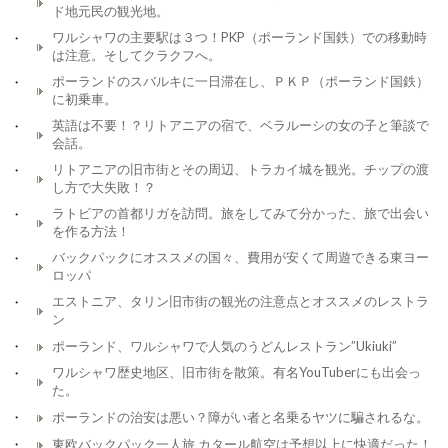
ド地元民の観光地。
ワルシャワの主要駅は３つ！PKP（ポーランド国鉄）での移動時
は注意。そしてクラクフへ。
ポーランドのスバルキに一日滞在し、ＰＫＰ（ポーランド国鉄）
に初乗車。
英語は不要！？リトアニアの宿で、ベラルーシの女の子と筆談で
会話。
リトアニアの旧市街とその周辺、トラカイ城を観光。チップの渡
し方で大失敗！？
ラトビアの首都リガを訪問。旅をしてみて分かった、旅で出会い
を作る方法！
バックパックにオススメの国々、費用が安くて周遊できる東ヨー
ロッパ
エストニア、タリン旧市街の観光の注意点とオススメのレストラ
ン
ポーランド、ワルシャワで人気のうどんレストラン”Ukiuki”
ワルシャワ歴史地区、旧市街を散策。有名YouTuberにも出会っ
た。
ポーランドの治安は悪い？障がい者と名乗るヤツに騙されるな。
東欧バックパック一人旅 カタール航空は予想以上に快適だった！