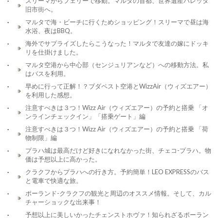
スリーマからフェリーで移動。マルタの首都、世界遺産バレッタ
旧市街へ。
マルタで海・ビーチに行くためショッピング！スリーマで昼は海
水浴、夜はBBQ。
海外でサプライズしたらこうなった！マルタで友達の嫁にドッキ
リを仕掛けました。
マルタ空港から中心部（センジュリアンなど）への移動方法。私
はバスを利用。
早めに行って正解！？ブダペスト空港とWizzAir（ウィズエアー）
を利用した感想。
注意すべきは３つ！Wizz Air（ウィズエアー）の予約と搭乗 「オ
ンラインチェックイン」「搭乗ゲート」編
注意すべきは３つ！Wizz Air（ウィズエアー）の予約と搭乗 「荷
物制限」編
プラハ城は最高だけど好きになれなかった街、チェコ-プラハ。物
価は予想以上に高かった。
クラクフからプラハへの行き方。予約簡単！LEO EXPRESSのバス
と電車で快適な旅。
ポーランド-クラクフの観光と周辺のオススメ情報。そして、カル
チャーショックな出来事！
予想以上に美しいかったチェンストホヴァ！知られざるポーラン