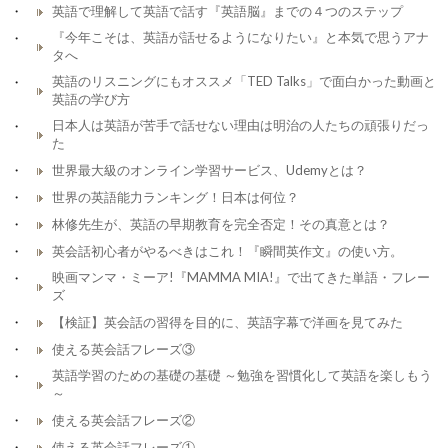
英語で理解して英語で話す『英語脳』までの４つのステップ
『今年こそは、英語が話せるようになりたい』と本気で思うアナ
タへ
英語のリスニングにもオススメ「TED Talks」で面白かった動画と
英語の学び方
日本人は英語が苦手で話せない理由は明治の人たちの頑張りだっ
た
世界最大級のオンライン学習サービス、Udemyとは？
世界の英語能力ランキング！日本は何位？
林修先生が、英語の早期教育を完全否定！その真意とは？
英会話初心者がやるべきはこれ！『瞬間英作文』の使い方。
映画マンマ・ミーア!『MAMMA MIA!』で出てきた単語・フレー
ズ
【検証】英会話の習得を目的に、英語字幕で洋画を見てみた
使える英会話フレーズ③
英語学習のための基礎の基礎 ～勉強を習慣化して英語を楽しもう
～
使える英会話フレーズ②
使える英会話フレーズ①