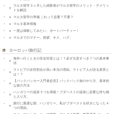
マルタ留学３ヶ月した経験者がマルタ留学のメリット・デメリッ
トを解説
マルタ留学の準備 これって必要？不要？
マルタ基本情報
一度は体験してみたい、ボートパーティー！
マルタでのマナー。挨拶、キス、ハグ。
ヨーロッパ旅行記
海外へ行くときの安全対策とは！？必ず注意すべき７つの基本事
項
ラトビアの女性割合が高い本当の理由。ラトビア人が語る真実と
は！？
【バックパッカー入門者必見】バックパック旅のやり方、基本的
な旅の方法
ハンガリーの温泉３つを堪能！ブダペストの温泉に必要な持ち物
と入り方。
旅行に最適な国、ハンガリー。私がブダペストを好きになった４
つの理由。