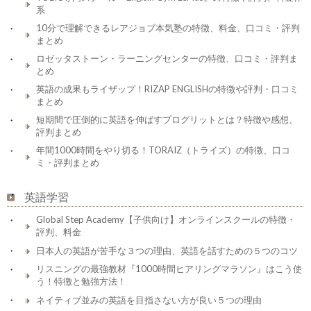
系
10分で理解できるレアジョブ本気塾の特徴、料金、口コミ・評判
まとめ
ロゼッタストーン・ラーニングセンターの特徴、口コミ・評判ま
とめ
英語の成果もライザップ！RIZAP ENGLISHの特徴や評判・口コミ
まとめ
短期間で圧倒的に英語を伸ばすプログリットとは？特徴や感想、
評判まとめ
年間1000時間をやり切る！TORAIZ（トライズ）の特徴、口コ
ミ・評判まとめ
英語学習
Global Step Academy【子供向け】オンラインスクールの特徴・
評判、料金
日本人の英語が苦手な３つの理由、英語を話すための５つのコツ
リスニングの最強教材『1000時間ヒアリングマラソン』はこう使
う！特徴と勉強方法！
ネイティブ並みの英語を目指さない方が良い５つの理由