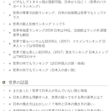
ビザなしで１８０ヶ国が渡航可能。日本が１位に！（世界のパス
ポートランキング）
世界の軍事力比較ランキング、日本の自衛隊は世界でもトップク
ラス
世界の殺人生物ランキング トップ５
世界幸福度ランキング2018 日本は54位、北朝鮮はランク外 調査
基準も解説
世界で最もハンサムな顔100人（2017） イケメンランキング 日
本人トップは寺田拓也
世界で最も美しい顔100人（2017）美女ランキング 日本人トップ
はTWICEのサナ
世界の何でもランキング（訪日外国人の国・地域）
世界の何でもランキング（日本人の多い国）
世界の話題
まだあった！世界で日本人が住んでいない国と地域
日本人男性も理解すべき、世界の国々でモテる男の基準とは？
日本の働き方はおかしい！？海外と日本の働き方の違い。
夫婦別姓を選べないのは世界で日本だけ！？海外と日本の違い