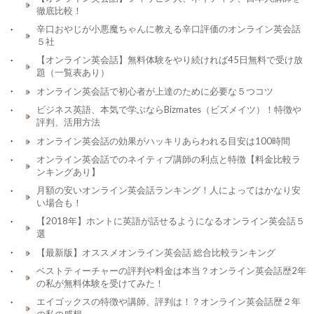
徹底比較！
辛口おやじが小悪魔ちゃんに教える辛口評価のオンライン英会話
５社
【オンライン英会話】無料体験をやり続ければ45日無料で受け放
題（一覧表あり）
オンライン英会話で初心者が上達のために必要な５つコツ
ビジネス英語、本気で学ぶならBizmates（ビズメイツ）！特徴や
評判、活用方法
オンライン英会話の効果がハッキリあらわれる目安は100時間
オンライン英会話でのネイティブ講師の利点と特徴【料金比較ラ
ンキングあり】
月額の安いオンライン英会話ランキング！人によってはかなり安
い場合も！
【2018年】ホントに英語が話せるようになるオンライン英会話５
選
【最新版】オススメオンライン英会話 総合比較ランキング
ベストティーチャーの評判や料金は本当？オンライン英会話歴2年
の私が無料体験を受けてみた！
エイゴックスの特徴や講師、評判は！？オンライン英会話歴２年