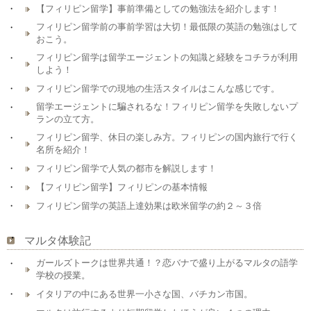
【フィリピン留学】事前準備としての勉強法を紹介します！
フィリピン留学前の事前学習は大切！最低限の英語の勉強はして
おこう。
フィリピン留学は留学エージェントの知識と経験をコチラが利用
しよう！
フィリピン留学での現地の生活スタイルはこんな感じです。
留学エージェントに騙されるな！フィリピン留学を失敗しないプ
ランの立て方。
フィリピン留学、休日の楽しみ方。フィリピンの国内旅行で行く
名所を紹介！
フィリピン留学で人気の都市を解説します！
【フィリピン留学】フィリピンの基本情報
フィリピン留学の英語上達効果は欧米留学の約２～３倍
マルタ体験記
ガールズトークは世界共通！？恋バナで盛り上がるマルタの語学
学校の授業。
イタリアの中にある世界一小さな国、バチカン市国。