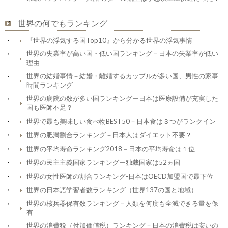
世界の何でもランキング
『世界の浮気する国Top10』から分かる世界の浮気事情
世界の失業率が高い国・低い国ランキング－日本の失業率が低い
理由
世界の結婚事情－結婚・離婚するカップルが多い国、男性の家事
時間ランキング
世界の病院の数が多い国ランキングー日本は医療設備が充実した
国も医師不足？
世界で最も美味しい食べ物BEST50－日本食は３つがランクイン
世界の肥満割合ランキング－日本人はダイエット不要？
世界の平均寿命ランキング2018－日本の平均寿命は１位
世界の民主主義国家ランキングー独裁国家は52ヵ国
世界の女性医師の割合ランキング-日本はOECD加盟国で最下位
世界の日本語学習者数ランキング（世界137の国と地域）
世界の核兵器保有数ランキング－人類を何度も全滅できる量を保
有
世界の消費税（付加価値税）ランキング－日本の消費税は安いの