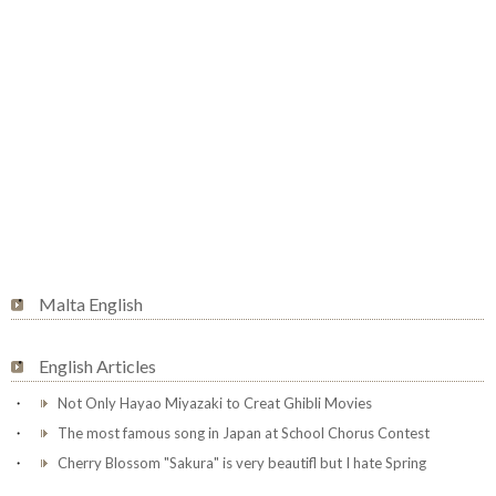
Malta English
English Articles
Not Only Hayao Miyazaki to Creat Ghibli Movies
The most famous song in Japan at School Chorus Contest
Cherry Blossom "Sakura" is very beautifl but I hate Spring