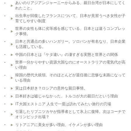
あいのりアジアンジャーニーからみる、親日台湾が日本にしてく
れたこと。
出生率が回復したフランスについて、日本が見習うべき女性が子
育てしやすい制度
世界の女性も体に劣等感を感じている、日本とは違うコンプレッ
ク事情。
日本と共通点の多いハンガリー。ソロバンが有名なり、日本企業
も活躍している。
中国の日本とは『ケタ違い』の凄すぎる実態と世界との関係
世界一分かりやすい資源大国なのにオーストラリアの電気代が高
い理由
韓国の歴代大統領、そのほとんどが退任後に悲惨な末路になって
いる理由
実は日本好き？ロシアの意外な親日事情。
日本好きは嘘じゃなかった、トルコが大の親日だという理由
IT大国エストニア 人生で一度は訪れてみたい旅行の穴場
引退したリプニツカヤが指導者として氷上に復帰。次はコーチで
オリンピック出場？
リトアニアに美女が多い理由、イケメンが多い理由