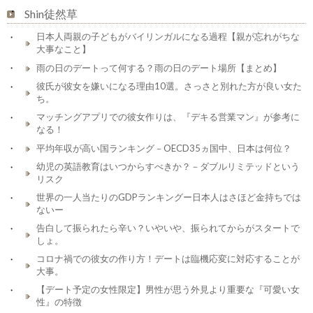
Shin徒然草
日本人両親の子どもがバイリンガルになる過程【親が忘れがちな
大事なこと】
雨の日のデートって何する？雨の日のデート場所【まとめ】
彼氏が彼女を嫌いになる理由10選。さっさと別れた方が良い女た
ち。
マッチングアプリでの彼女作りは、『デキる営業マン』が参考に
なる！
平均年収が高い国ランキング－OECD35ヵ国中、日本は何位？
幼児の英語教育はいつからすべきか？－ダブルリミテッドという
リスク
世界の一人当たりのGDPランキングー日本人はさほど金持ちでは
ないー
告白して振られたら辛い？いやいや、振られてからがスタートで
しょ。
コロナ禍での彼女の作り方！デートは臨機応変に対応することが
大事。
【デート予定の女性限定】男性が思う外見より重要な『可愛い女
性』の特徴