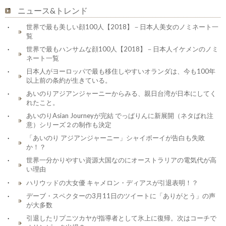
ニュース&トレンド
世界で最も美しい顔100人【2018】－日本人美女のノミネート一
覧
世界で最もハンサムな顔100人【2018】－日本人イケメンのノミ
ネート一覧
日本人がヨーロッパで最も移住しやすいオランダは、今も100年
以上前の条約が生きている。
あいのりアジアンジャーニーからみる、親日台湾が日本にしてく
れたこと。
あいのりAsian Journeyが完結 でっぱりんに新展開（ネタばれ注
意）シリーズ２の制作も決定
「あいのり アジアンジャーニー」シャイボーイが告白も失敗
か！？
世界一分かりやすい資源大国なのにオーストラリアの電気代が高
い理由
ハリウッドの大女優 キャメロン・ディアスが引退表明！？
デーブ・スペクターの3月11日のツイートに「ありがとう」の声
が大多数
引退したリプニツカヤが指導者として氷上に復帰。次はコーチで