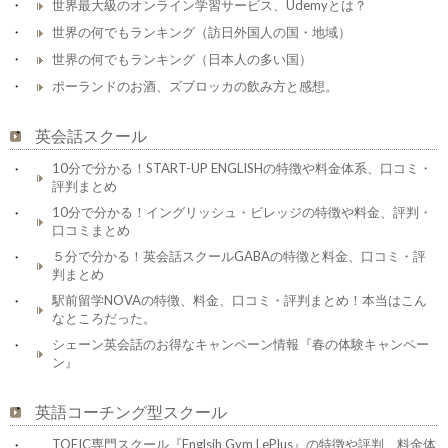
世界最大級のオンライン学習サービス、Udemyとは？
世界の何でもランキング（訪日外国人の国・地域）
世界の何でもランキング（日本人の多い国）
ポーランドのお酒、ズブロッカの飲み方と感想。
英会話スクール
10分で分かる！START-UP ENGLISHの特徴や料金体系、口コミ・
評判まとめ
10分で分かる！イングリッシュ・ビレッジの特徴や料金、評判・
口コミまとめ
５分で分かる！英会話スクールGABAの特徴と料金、口コミ・評
判まとめ
駅前留学NOVAの特徴、料金、口コミ・評判まとめ！本当はこん
なところだった。
シェーン英会話のお得なキャンペーン情報『春の体験キャンペー
ン』
英語コーチング型スクール
TOEIC専門スクール『Englsih Gym LePlus』の特徴や評判、料金体