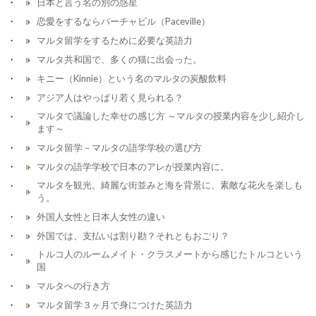
日本と言う名の別の惑星
恋愛をするならパーチャビル（Paceville）
マルタ留学をするために必要な英語力
マルタ共和国で、多くの猫に出会った。
キニー（Kinnie）という名のマルタの炭酸飲料
アジア人はやっぱり若く見られる？
マルタで議論した幸せの感じ方 ～マルタの授業内容を少し紹介し
ます～
マルタ留学－マルタの語学学校の選び方
マルタの語学学校で日本のアレが授業内容に。
マルタを観光。綺麗な街並みと海を背景に、素敵な花火を楽しも
う。
外国人女性と日本人女性の違い
外国では、支払いは割り勘？それともおごり？
トルコ人のルームメイト・クラスメートから感じたトルコという
国
マルタへの行き方
マルタ留学３ヶ月で身につけた英語力