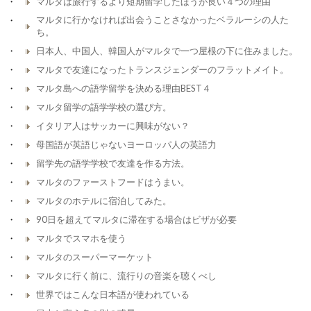
マルタは旅行するより短期留学したほうが良い４つの理由
マルタに行かなければ出会うことさなかったベラルーシの人た
ち。
日本人、中国人、韓国人がマルタで一つ屋根の下に住みました。
マルタで友達になったトランスジェンダーのフラットメイト。
マルタ島への語学留学を決める理由BEST４
マルタ留学の語学学校の選び方。
イタリア人はサッカーに興味がない？
母国語が英語じゃないヨーロッパ人の英語力
留学先の語学学校で友達を作る方法。
マルタのファーストフードはうまい。
マルタのホテルに宿泊してみた。
90日を超えてマルタに滞在する場合はビザが必要
マルタでスマホを使う
マルタのスーパーマーケット
マルタに行く前に、流行りの音楽を聴くべし
世界ではこんな日本語が使われている