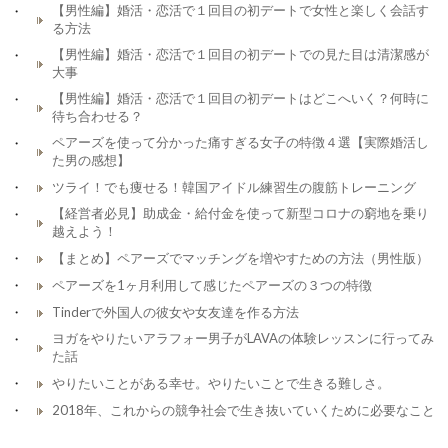
【男性編】婚活・恋活で１回目の初デートで女性と楽しく会話す
る方法
【男性編】婚活・恋活で１回目の初デートでの見た目は清潔感が
大事
【男性編】婚活・恋活で１回目の初デートはどこへいく？何時に
待ち合わせる？
ペアーズを使って分かった痛すぎる女子の特徴４選【実際婚活し
た男の感想】
ツライ！でも痩せる！韓国アイドル練習生の腹筋トレーニング
【経営者必見】助成金・給付金を使って新型コロナの窮地を乗り
越えよう！
【まとめ】ペアーズでマッチングを増やすための方法（男性版）
ペアーズを1ヶ月利用して感じたペアーズの３つの特徴
Tinderで外国人の彼女や女友達を作る方法
ヨガをやりたいアラフォー男子がLAVAの体験レッスンに行ってみ
た話
やりたいことがある幸せ。やりたいことで生きる難しさ。
2018年、これからの競争社会で生き抜いていくために必要なこと