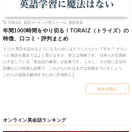
TORAIZ
,
英語コーチング型スクール
,
英語学習
年間1000時間をやり切る！TORAIZ（トライズ）の
特徴、口コミ・評判まとめ
エリカ 英語を話せるようになるためにはどうしたらいいですか？ そうい
った相談を最近ではよく受けますが、答えは明確です。 日本人が圧倒的
に不足している『英会話の練習』が必要です。 しかし、その前に文法や
語彙などの知識も必要で、これがなければまずは知識をつけましょう。
これらの課題を解消するために圧倒的 […]
続きを読む
オンライン英会話ランキング