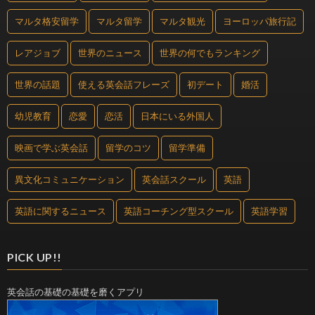
マルタ格安留学
マルタ留学
マルタ観光
ヨーロッパ旅行記
レアジョブ
世界のニュース
世界の何でもランキング
世界の話題
使える英会話フレーズ
初デート
婚活
幼児教育
恋愛
恋活
日本にいる外国人
映画で学ぶ英会話
留学のコツ
留学準備
異文化コミュニケーション
英会話スクール
英語
英語に関するニュース
英語コーチング型スクール
英語学習
PICK UP!!
英会話の基礎の基礎を磨くアプリ