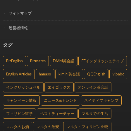
サイトマップ
運営者情報
タグ
BizEnglish
Bizmates
DMM英会話
EFイングリッシュライブ
English Articles
hanaso
kimini英会話
QQEnglish
vipabc
イングリッシュベル
エイゴックス
オンライン英会話
キャンペーン情報
ニュース&トレンド
ネイティブキャンプ
フィリピン留学
ベストティーチャー
マルタでの生活
マルタのお酒
マルタの治安
マルタ・フィリピン比較